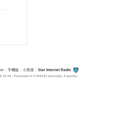
ver
|
手機版
|
小黑屋
|
Star Internet Radio
9 20:34
, Processed in 0.059142 second(s), 6 queries .