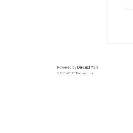
Powered by
Discuz!
X3.3
© 2001-2017
Comsenz Inc.