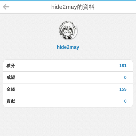
hide2may的資料
hide2may
積分
181
威望
0
金錢
159
貢獻
0