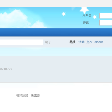
用戶名
密碼
熱搜:
活動
交友
discuz
帖子
搜
um/?10799
索
視頻認證
未認證