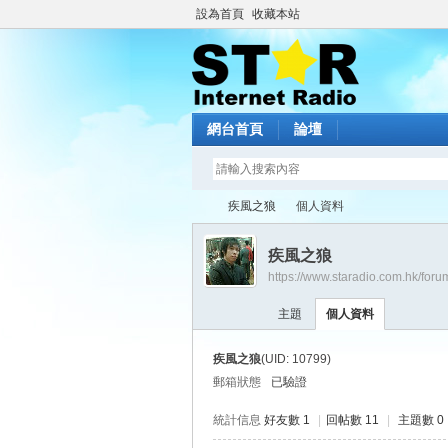
設為首頁
收藏本站
網台首頁
論壇
疾風之狼
個人資料
疾風之狼
https://www.staradio.com.hk/for
St
›
›
主題
個人資料
疾風之狼
(UID: 10799)
郵箱狀態
已驗證
統計信息
好友數 1
|
回帖數 11
|
主題數 0