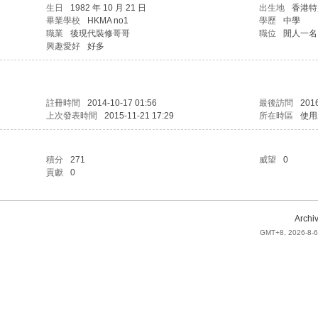
生日
1982 年 10 月 21 日
出生地
香港特
畢業學校
HKMA no1
學歷
中學
職業
後現代裝修哥哥
職位
閒人一名
興趣愛好
好多
註冊時間
2014-10-17 01:56
最後訪問
2016
上次發表時間
2015-11-21 17:29
所在時區
使用
積分
271
威望
0
貢獻
0
Archi
GMT+8, 2026-8-6