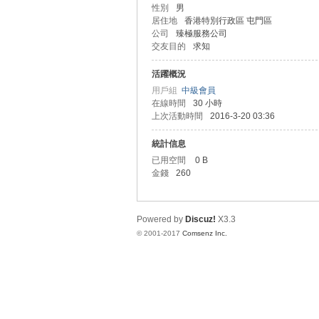
性別
男
居住地
香港特別行政區 屯門區
ar
公司
臻極服務公司
交友目的
求知
活躍概況
用戶組
中級會員
在線時間
30 小時
上次活動時間
2016-3-20 03:36
統計信息
已用空間
0 B
金錢
260
Int
Powered by
Discuz!
X3.3
© 2001-2017
Comsenz Inc.
er