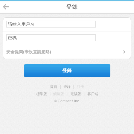
登錄
安全提問(未設置請忽略)
登錄
首頁
|
登錄
|
註冊
標準版
|
觸屏版
|
電腦版
|
客戶端
© Comsenz Inc.