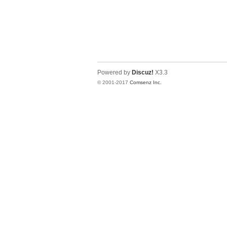
Powered by
Discuz!
X3.3
© 2001-2017
Comsenz Inc.