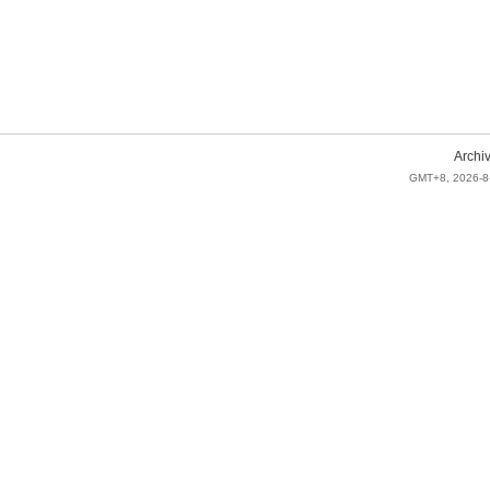
Archi
GMT+8, 2026-8-