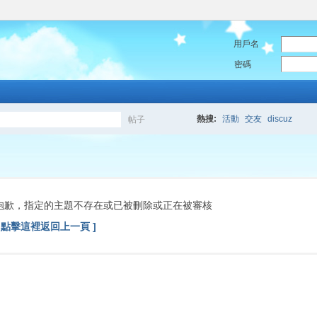
用戶名
密碼
熱搜:
活動
交友
discuz
帖子
搜
索
抱歉，指定的主題不存在或已被刪除或正在被審核
[ 點擊這裡返回上一頁 ]