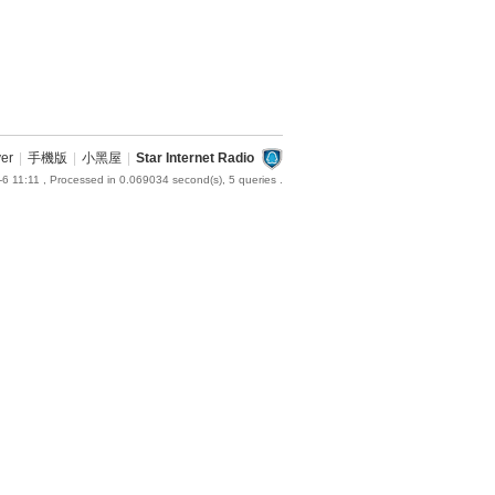
ver
|
手機版
|
小黑屋
|
Star Internet Radio
6 11:11
, Processed in 0.069034 second(s), 5 queries .