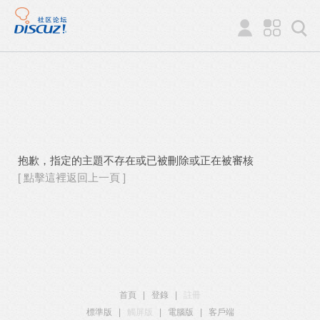
抱歉，指定的主題不存在或已被刪除或正在被審核
[ 點擊這裡返回上一頁 ]
首頁
|
登錄
|
註冊
標準版
|
觸屏版
|
電腦版
|
客戶端