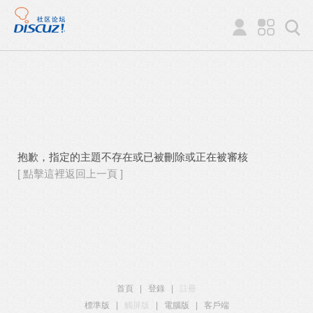
抱歉，指定的主題不存在或已被刪除或正在被審核
[ 點擊這裡返回上一頁 ]
首頁
|
登錄
|
註冊
標準版
|
觸屏版
|
電腦版
|
客戶端