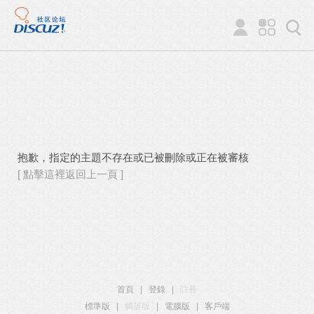
抱歉，指定的主題不存在或已被刪除或正在被審核
[ 點擊這裡返回上一頁 ]
首頁
|
登錄
|
註冊
標準版
|
觸屏版
|
電腦版
|
客戶端