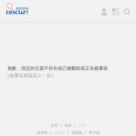
抱歉，指定的主題不存在或已被刪除或正在被審核
[ 點擊這裡返回上一頁 ]
首頁
|
登錄
|
註冊
標準版
|
觸屏版
|
電腦版
|
客戶端