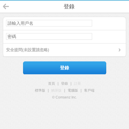
登錄
安全提問(未設置請忽略)
登錄
首頁
|
登錄
|
註冊
標準版
|
觸屏版
|
電腦版
|
客戶端
© Comsenz Inc.