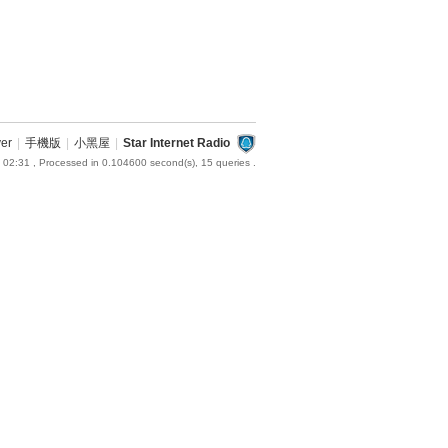
ver
|
手機版
|
小黑屋
|
Star Internet Radio
 02:31
, Processed in 0.104600 second(s), 15 queries .