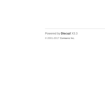
Powered by
Discuz!
X3.3
© 2001-2017
Comsenz Inc.