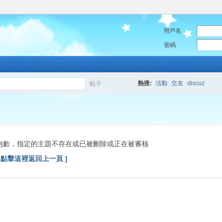
用戶名
密碼
熱搜:
活動
交友
discuz
帖子
搜
索
抱歉，指定的主題不存在或已被刪除或正在被審核
[ 點擊這裡返回上一頁 ]