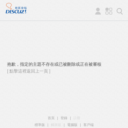
抱歉，指定的主題不存在或已被刪除或正在被審核
[ 點擊這裡返回上一頁 ]
首頁
|
登錄
|
註冊
標準版
|
觸屏版
|
電腦版
|
客戶端