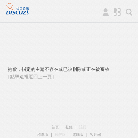
抱歉，指定的主題不存在或已被刪除或正在被審核
[ 點擊這裡返回上一頁 ]
首頁
|
登錄
|
註冊
標準版
|
觸屏版
|
電腦版
|
客戶端