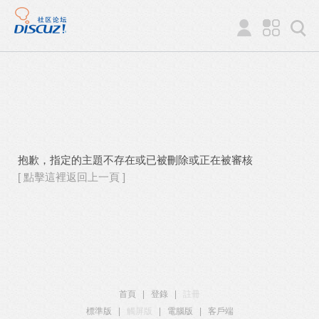
抱歉，指定的主題不存在或已被刪除或正在被審核
[ 點擊這裡返回上一頁 ]
首頁
|
登錄
|
註冊
標準版
|
觸屏版
|
電腦版
|
客戶端