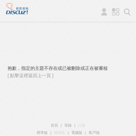
抱歉，指定的主題不存在或已被刪除或正在被審核
[ 點擊這裡返回上一頁 ]
首頁
|
登錄
|
註冊
標準版
|
觸屏版
|
電腦版
|
客戶端