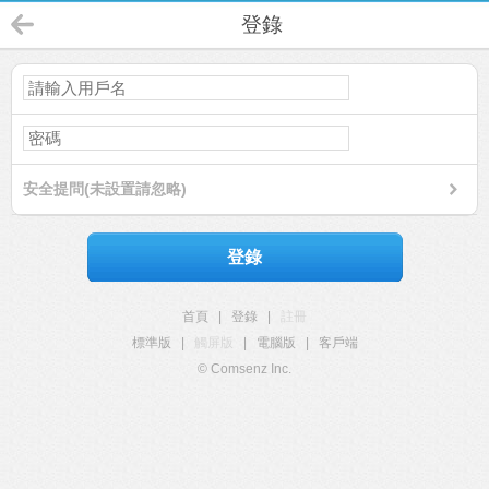
登錄
安全提問(未設置請忽略)
登錄
首頁
|
登錄
|
註冊
標準版
|
觸屏版
|
電腦版
|
客戶端
© Comsenz Inc.