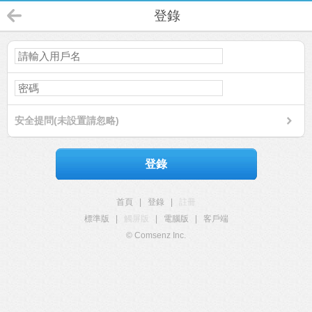
登錄
安全提問(未設置請忽略)
登錄
首頁
|
登錄
|
註冊
標準版
|
觸屏版
|
電腦版
|
客戶端
© Comsenz Inc.