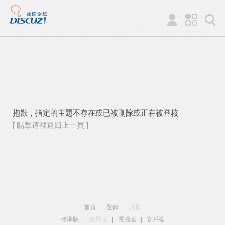
抱歉，指定的主題不存在或已被刪除或正在被審核
[ 點擊這裡返回上一頁 ]
首頁
|
登錄
|
註冊
標準版
|
觸屏版
|
電腦版
|
客戶端