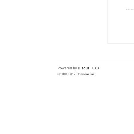
Powered by
Discuz!
X3.3
© 2001-2017
Comsenz Inc.