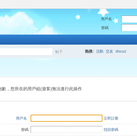
用戶名
密碼
熱搜:
活動
交友
discuz
帖子
搜
索
抱歉，您所在的用戶組(遊客)無法進行此操作
用戶名
立即註冊
密碼:
找回密碼