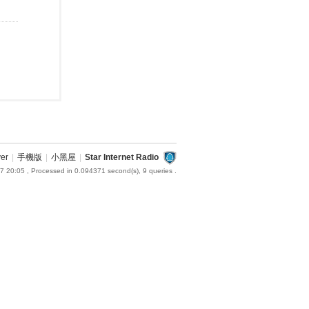
ver
|
手機版
|
小黑屋
|
Star Internet Radio
7 20:05
, Processed in 0.094371 second(s), 9 queries .