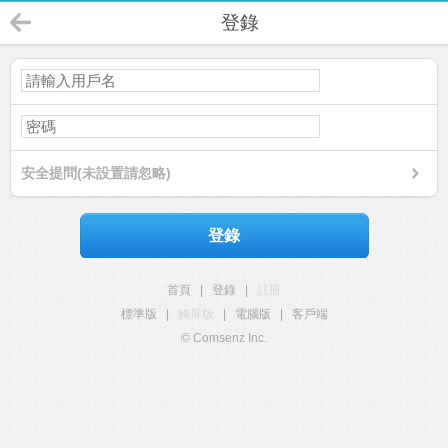
登錄
安全提問(未設置請忽略)
登錄
首頁
|
登錄
|
註冊
標準版
|
觸屏版
|
電腦版
|
客戶端
© Comsenz Inc.