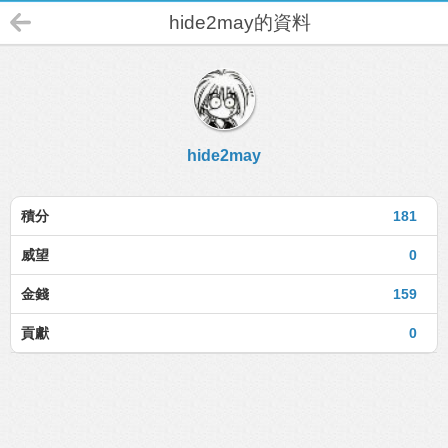
hide2may的資料
hide2may
積分
181
威望
0
金錢
159
貢獻
0