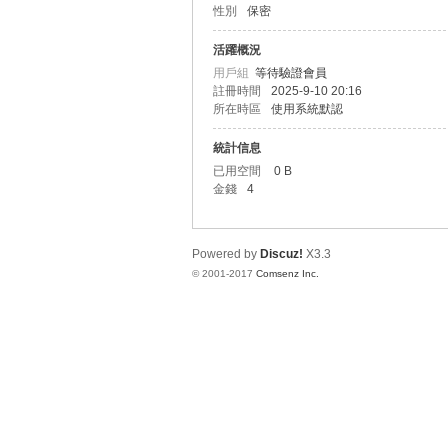
性別
保密
ar
活躍概況
用戶組
等待驗證會員
註冊時間
2025-9-10 20:16
所在時區
使用系統默認
統計信息
已用空間
0 B
金錢
4
Int
Powered by
Discuz!
X3.3
© 2001-2017
Comsenz Inc.
er