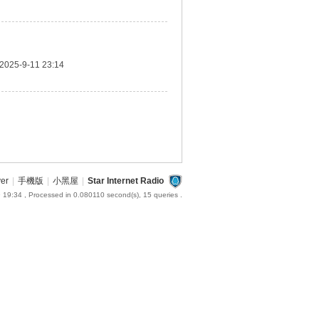
2025-9-11 23:14
ver
|
手機版
|
小黑屋
|
Star Internet Radio
 19:34
, Processed in 0.080110 second(s), 15 queries .