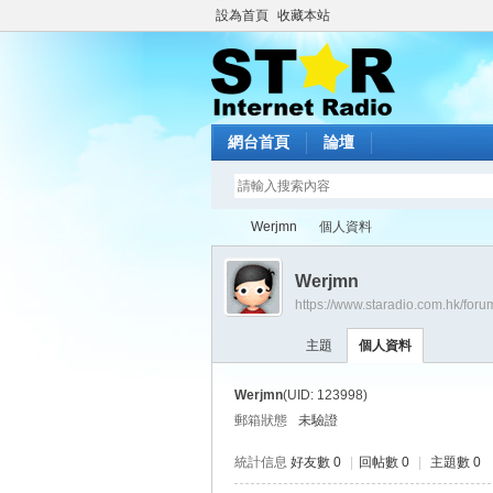
設為首頁
收藏本站
網台首頁
論壇
Werjmn
個人資料
Werjmn
https://www.staradio.com.hk/for
St
›
›
主題
個人資料
Werjmn
(UID: 123998)
郵箱狀態
未驗證
統計信息
好友數 0
|
回帖數 0
|
主題數 0