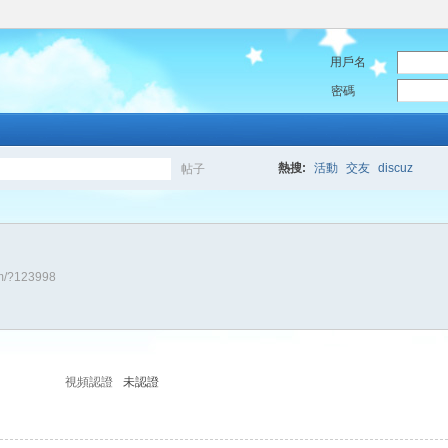
用戶名
密碼
熱搜:
活動
交友
discuz
帖子
搜
um/?123998
索
視頻認證
未認證